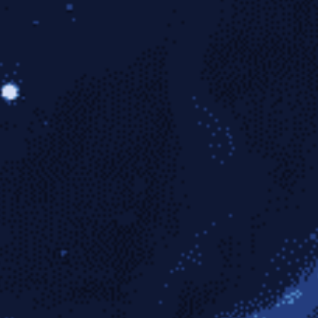
米兰
从第一口气喘开始，你就在重建身体的抗压上限
 kou qi chuan kai shi ni jiu zai chong jian shen ti de 